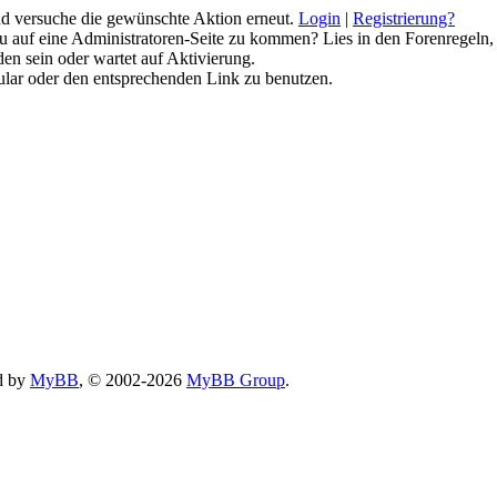
 und versuche die gewünschte Aktion erneut.
Login
|
Registrierung?
 du auf eine Administratoren-Seite zu kommen? Lies in den Forenregeln,
en sein oder wartet auf Aktivierung.
rmular oder den entsprechenden Link zu benutzen.
d by
MyBB
, © 2002-2026
MyBB Group
.