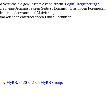
 und versuche die gewünschte Aktion erneut.
Login
|
Registrierung?
 du auf eine Administratoren-Seite zu kommen? Lies in den Forenregeln,
en sein oder wartet auf Aktivierung.
rmular oder den entsprechenden Link zu benutzen.
d by
MyBB
, © 2002-2026
MyBB Group
.