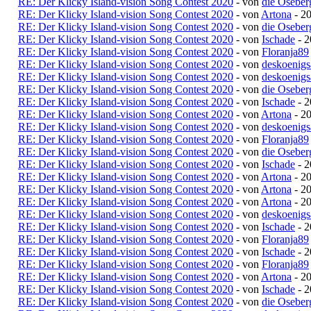
RE: Der Klicky Island-vision Song Contest 2020
- von
die Oseber
RE: Der Klicky Island-vision Song Contest 2020
- von
Artona
- 20
RE: Der Klicky Island-vision Song Contest 2020
- von
die Oseber
RE: Der Klicky Island-vision Song Contest 2020
- von
Ischade
- 2
RE: Der Klicky Island-vision Song Contest 2020
- von
Floranja89
RE: Der Klicky Island-vision Song Contest 2020
- von
deskoenigs
RE: Der Klicky Island-vision Song Contest 2020
- von
deskoenigs
RE: Der Klicky Island-vision Song Contest 2020
- von
die Oseber
RE: Der Klicky Island-vision Song Contest 2020
- von
Ischade
- 2
RE: Der Klicky Island-vision Song Contest 2020
- von
Artona
- 20
RE: Der Klicky Island-vision Song Contest 2020
- von
deskoenigs
RE: Der Klicky Island-vision Song Contest 2020
- von
Floranja89
RE: Der Klicky Island-vision Song Contest 2020
- von
die Oseber
RE: Der Klicky Island-vision Song Contest 2020
- von
Ischade
- 2
RE: Der Klicky Island-vision Song Contest 2020
- von
Artona
- 20
RE: Der Klicky Island-vision Song Contest 2020
- von
Artona
- 20
RE: Der Klicky Island-vision Song Contest 2020
- von
Artona
- 20
RE: Der Klicky Island-vision Song Contest 2020
- von
deskoenigs
RE: Der Klicky Island-vision Song Contest 2020
- von
Ischade
- 2
RE: Der Klicky Island-vision Song Contest 2020
- von
Floranja89
RE: Der Klicky Island-vision Song Contest 2020
- von
Ischade
- 2
RE: Der Klicky Island-vision Song Contest 2020
- von
Floranja89
RE: Der Klicky Island-vision Song Contest 2020
- von
Artona
- 20
RE: Der Klicky Island-vision Song Contest 2020
- von
Ischade
- 2
RE: Der Klicky Island-vision Song Contest 2020
- von
die Oseber