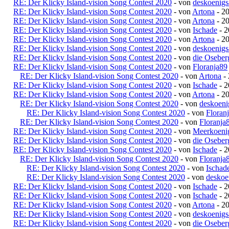
RE: Der Klicky Island-vision Song Contest 2020
- von
deskoenigs
RE: Der Klicky Island-vision Song Contest 2020
- von
Artona
- 20
RE: Der Klicky Island-vision Song Contest 2020
- von
Artona
- 20
RE: Der Klicky Island-vision Song Contest 2020
- von
Ischade
- 2
RE: Der Klicky Island-vision Song Contest 2020
- von
Artona
- 20
RE: Der Klicky Island-vision Song Contest 2020
- von
deskoenigs
RE: Der Klicky Island-vision Song Contest 2020
- von
die Oseber
RE: Der Klicky Island-vision Song Contest 2020
- von
Floranja89
RE: Der Klicky Island-vision Song Contest 2020
- von
Artona
- 
RE: Der Klicky Island-vision Song Contest 2020
- von
Ischade
- 2
RE: Der Klicky Island-vision Song Contest 2020
- von
Artona
- 20
RE: Der Klicky Island-vision Song Contest 2020
- von
deskoeni
RE: Der Klicky Island-vision Song Contest 2020
- von
Floran
RE: Der Klicky Island-vision Song Contest 2020
- von
Floranja
RE: Der Klicky Island-vision Song Contest 2020
- von
Meerkoeni
RE: Der Klicky Island-vision Song Contest 2020
- von
die Oseber
RE: Der Klicky Island-vision Song Contest 2020
- von
Ischade
- 2
RE: Der Klicky Island-vision Song Contest 2020
- von
Floranja
RE: Der Klicky Island-vision Song Contest 2020
- von
Ischad
RE: Der Klicky Island-vision Song Contest 2020
- von
deskoe
RE: Der Klicky Island-vision Song Contest 2020
- von
Ischade
- 2
RE: Der Klicky Island-vision Song Contest 2020
- von
Ischade
- 2
RE: Der Klicky Island-vision Song Contest 2020
- von
Artona
- 20
RE: Der Klicky Island-vision Song Contest 2020
- von
deskoenigs
RE: Der Klicky Island-vision Song Contest 2020
- von
die Oseber