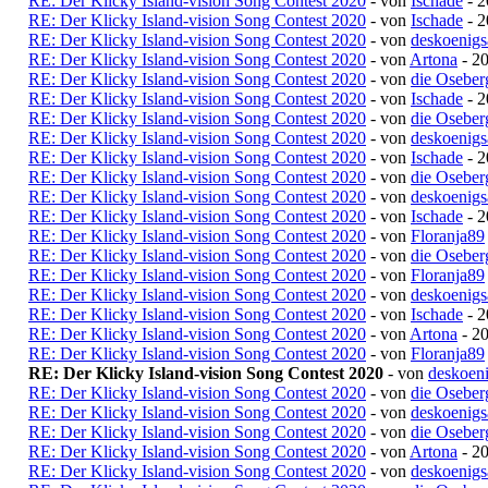
RE: Der Klicky Island-vision Song Contest 2020
- von
Ischade
- 2
RE: Der Klicky Island-vision Song Contest 2020
- von
Ischade
- 2
RE: Der Klicky Island-vision Song Contest 2020
- von
deskoenigs
RE: Der Klicky Island-vision Song Contest 2020
- von
Artona
- 20
RE: Der Klicky Island-vision Song Contest 2020
- von
die Oseber
RE: Der Klicky Island-vision Song Contest 2020
- von
Ischade
- 2
RE: Der Klicky Island-vision Song Contest 2020
- von
die Oseber
RE: Der Klicky Island-vision Song Contest 2020
- von
deskoenigs
RE: Der Klicky Island-vision Song Contest 2020
- von
Ischade
- 2
RE: Der Klicky Island-vision Song Contest 2020
- von
die Oseber
RE: Der Klicky Island-vision Song Contest 2020
- von
deskoenigs
RE: Der Klicky Island-vision Song Contest 2020
- von
Ischade
- 2
RE: Der Klicky Island-vision Song Contest 2020
- von
Floranja89
RE: Der Klicky Island-vision Song Contest 2020
- von
die Oseber
RE: Der Klicky Island-vision Song Contest 2020
- von
Floranja89
RE: Der Klicky Island-vision Song Contest 2020
- von
deskoenigs
RE: Der Klicky Island-vision Song Contest 2020
- von
Ischade
- 2
RE: Der Klicky Island-vision Song Contest 2020
- von
Artona
- 20
RE: Der Klicky Island-vision Song Contest 2020
- von
Floranja89
RE: Der Klicky Island-vision Song Contest 2020
- von
deskoen
RE: Der Klicky Island-vision Song Contest 2020
- von
die Oseber
RE: Der Klicky Island-vision Song Contest 2020
- von
deskoenigs
RE: Der Klicky Island-vision Song Contest 2020
- von
die Oseber
RE: Der Klicky Island-vision Song Contest 2020
- von
Artona
- 20
RE: Der Klicky Island-vision Song Contest 2020
- von
deskoenigs