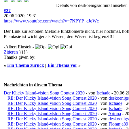
Details von deskoenigsadmiral ansehen
#27
20.06.2020, 19:31
https://www.youtube.com/watch?v=7NPYP_cJqWc
Der Link zur schönen Melodie funktionierte nicht, hier nochmal, hoffe
Phantasie ist wichtiger als Wissen, den Wissen ist begrenzt!!!
-Albert Einstein-
Zitieren
}}}}
Thanks given by:
«
Ein Thema zurück
|
Ein Thema vor
»
Nachrichten in diesem Thema
Der Klicky Island-vision Song Contest 2020
- von
Ischade
- 20.06.2
RE: Der Klicky Island-vision Song Contest 2020
- von
deskoenigs
RE: Der Klicky Island-vision Song Contest 2020
- von
Ischade
- 2
RE: Der Klicky Island-vision Song Contest 2020
- von
Ischade
- 2
RE: Der Klicky Island-vision Song Contest 2020
- von
Artona
- 20
RE: Der Klicky Island-vision Song Contest 2020
- von
deskoenigs
RE: Der Klicky Island-vision Song Contest 2020
- von
Floranja89