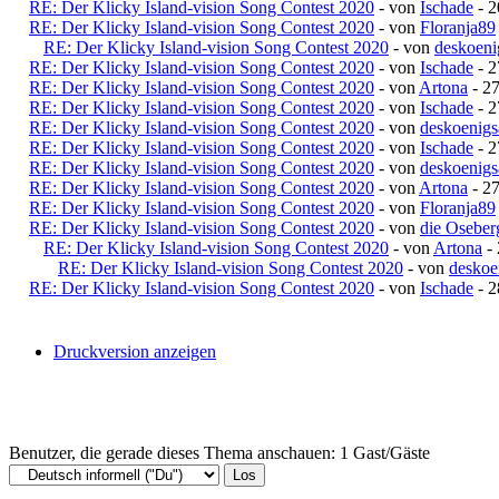
RE: Der Klicky Island-vision Song Contest 2020
- von
Ischade
- 2
RE: Der Klicky Island-vision Song Contest 2020
- von
Floranja89
RE: Der Klicky Island-vision Song Contest 2020
- von
deskoeni
RE: Der Klicky Island-vision Song Contest 2020
- von
Ischade
- 2
RE: Der Klicky Island-vision Song Contest 2020
- von
Artona
- 27
RE: Der Klicky Island-vision Song Contest 2020
- von
Ischade
- 2
RE: Der Klicky Island-vision Song Contest 2020
- von
deskoenigs
RE: Der Klicky Island-vision Song Contest 2020
- von
Ischade
- 2
RE: Der Klicky Island-vision Song Contest 2020
- von
deskoenigs
RE: Der Klicky Island-vision Song Contest 2020
- von
Artona
- 27
RE: Der Klicky Island-vision Song Contest 2020
- von
Floranja89
RE: Der Klicky Island-vision Song Contest 2020
- von
die Oseber
RE: Der Klicky Island-vision Song Contest 2020
- von
Artona
- 
RE: Der Klicky Island-vision Song Contest 2020
- von
deskoe
RE: Der Klicky Island-vision Song Contest 2020
- von
Ischade
- 2
Druckversion anzeigen
Benutzer, die gerade dieses Thema anschauen: 1 Gast/Gäste