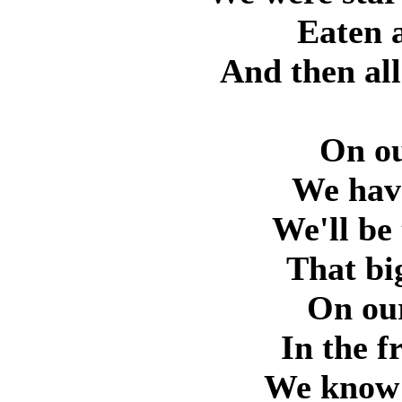
Eaten a
And then all
On ou
We have
We'll be
That bi
On our
In the f
We know 