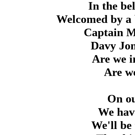
In the be
Welcomed by a 
Captain M
Davy Jone
Are we i
Are we
On ou
We have
We'll be