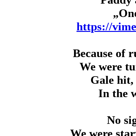
„One
https://vim
Because of r
We were tu
Gale hit
In the 
No si
We were star