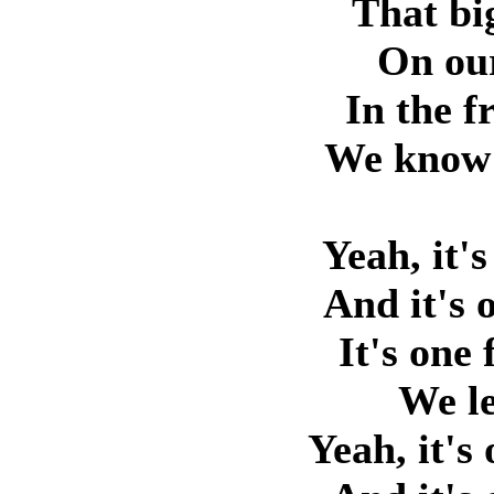
That bi
On our
In the f
We know 
Yeah, it's
And it's 
It's one
We le
Yeah, it's