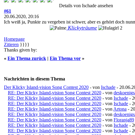
Details von Ischade ansehen
#61
20.06.2020, 20:16
Ich weiß ja, Punkte zu vergeben ist schwer, aber es gehört doch nunm
Klickyträume
Homepage
Zitieren
}}}}
Thanks given by:
«
Ein Thema zurück
|
Ein Thema vor
»
Nachrichten in diesem Thema
Der Klicky Island-vision Song Contest 2020
- von
Ischade
- 20.06.2
RE: Der Klicky Island-vision Song Contest 2020
- von
deskoenigs
RE: Der Klicky Island-vision Song Contest 2020
- von
Ischade
- 2
RE: Der Klicky Island-vision Song Contest 2020
- von
Ischade
- 2
RE: Der Klicky Island-vision Song Contest 2020
- von
Artona
- 20
RE: Der Klicky Island-vision Song Contest 2020
- von
deskoenigs
RE: Der Klicky Island-vision Song Contest 2020
- von
Floranja89
RE: Der Klicky Island-vision Song Contest 2020
- von
Ischade
- 2
RE: Der Klicky Island-vision Song Contest 2020
- von
Ischade
- 2