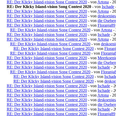
RE: Der Klicky Island-vision Song Contest 2020
- von
Artona
- 20
RE: Der Klicky Island-vision Song Contest 2020
- von
Ischade
-
RE: Der Klicky Island-vision Song Contest 2020
- von
Artona
- 20
RE: Der Klicky Island-vision Song Contest 2020
- von
deskoenigs
RE: Der Klicky Island-vision Song Contest 2020
- von
die Oseber
RE: Der Klicky Island-vision Song Contest 2020
- von
Floranja89
RE: Der Klicky Island-vision Song Contest 2020
- von
Artona
- 
RE: Der Klicky Island-vision Song Contest 2020
- von
Ischade
- 2
RE: Der Klicky Island-vision Song Contest 2020
- von
Artona
- 20
RE: Der Klicky Island-vision Song Contest 2020
- von
deskoeni
RE: Der Klicky Island-vision Song Contest 2020
- von
Floran
RE: Der Klicky Island-vision Song Contest 2020
- von
Floranja
RE: Der Klicky Island-vision Song Contest 2020
- von
Meerkoeni
RE: Der Klicky Island-vision Song Contest 2020
- von
die Oseber
RE: Der Klicky Island-vision Song Contest 2020
- von
Ischade
- 2
RE: Der Klicky Island-vision Song Contest 2020
- von
Floranja
RE: Der Klicky Island-vision Song Contest 2020
- von
Ischad
RE: Der Klicky Island-vision Song Contest 2020
- von
deskoe
RE: Der Klicky Island-vision Song Contest 2020
- von
Ischade
- 2
RE: Der Klicky Island-vision Song Contest 2020
- von
Ischade
- 2
RE: Der Klicky Island-vision Song Contest 2020
- von
Artona
- 20
RE: Der Klicky Island-vision Song Contest 2020
- von
deskoenigs
RE: Der Klicky Island-vision Song Contest 2020
- von
die Oseber
RE: Der Klicky Island-vision Song Contest 2020
- von
Ischade
- 2
RE: Der Klicky Island-vision Song Contest 2020
- von
Floranja89