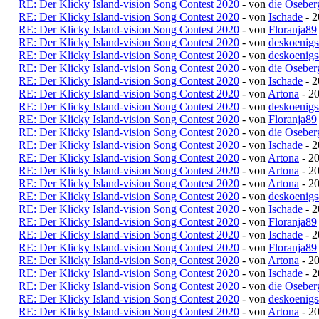
RE: Der Klicky Island-vision Song Contest 2020
- von
die Oseber
RE: Der Klicky Island-vision Song Contest 2020
- von
Ischade
- 2
RE: Der Klicky Island-vision Song Contest 2020
- von
Floranja89
RE: Der Klicky Island-vision Song Contest 2020
- von
deskoenigs
RE: Der Klicky Island-vision Song Contest 2020
- von
deskoenigs
RE: Der Klicky Island-vision Song Contest 2020
- von
die Oseber
RE: Der Klicky Island-vision Song Contest 2020
- von
Ischade
- 2
RE: Der Klicky Island-vision Song Contest 2020
- von
Artona
- 20
RE: Der Klicky Island-vision Song Contest 2020
- von
deskoenigs
RE: Der Klicky Island-vision Song Contest 2020
- von
Floranja89
RE: Der Klicky Island-vision Song Contest 2020
- von
die Oseber
RE: Der Klicky Island-vision Song Contest 2020
- von
Ischade
- 2
RE: Der Klicky Island-vision Song Contest 2020
- von
Artona
- 20
RE: Der Klicky Island-vision Song Contest 2020
- von
Artona
- 20
RE: Der Klicky Island-vision Song Contest 2020
- von
Artona
- 20
RE: Der Klicky Island-vision Song Contest 2020
- von
deskoenigs
RE: Der Klicky Island-vision Song Contest 2020
- von
Ischade
- 2
RE: Der Klicky Island-vision Song Contest 2020
- von
Floranja89
RE: Der Klicky Island-vision Song Contest 2020
- von
Ischade
- 2
RE: Der Klicky Island-vision Song Contest 2020
- von
Floranja89
RE: Der Klicky Island-vision Song Contest 2020
- von
Artona
- 20
RE: Der Klicky Island-vision Song Contest 2020
- von
Ischade
- 2
RE: Der Klicky Island-vision Song Contest 2020
- von
die Oseber
RE: Der Klicky Island-vision Song Contest 2020
- von
deskoenigs
RE: Der Klicky Island-vision Song Contest 2020
- von
Artona
- 20