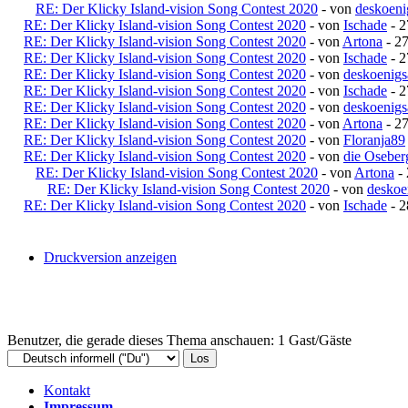
RE: Der Klicky Island-vision Song Contest 2020
- von
deskoeni
RE: Der Klicky Island-vision Song Contest 2020
- von
Ischade
- 2
RE: Der Klicky Island-vision Song Contest 2020
- von
Artona
- 27
RE: Der Klicky Island-vision Song Contest 2020
- von
Ischade
- 2
RE: Der Klicky Island-vision Song Contest 2020
- von
deskoenigs
RE: Der Klicky Island-vision Song Contest 2020
- von
Ischade
- 2
RE: Der Klicky Island-vision Song Contest 2020
- von
deskoenigs
RE: Der Klicky Island-vision Song Contest 2020
- von
Artona
- 27
RE: Der Klicky Island-vision Song Contest 2020
- von
Floranja89
RE: Der Klicky Island-vision Song Contest 2020
- von
die Oseber
RE: Der Klicky Island-vision Song Contest 2020
- von
Artona
- 
RE: Der Klicky Island-vision Song Contest 2020
- von
deskoe
RE: Der Klicky Island-vision Song Contest 2020
- von
Ischade
- 2
Druckversion anzeigen
Benutzer, die gerade dieses Thema anschauen: 1 Gast/Gäste
Kontakt
Impressum