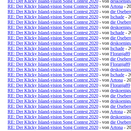
RE: Der Klicky Island-vision Song Contest 2020
- von
deskoenigs
RE: Der Klicky Island-vision Song Contest 2020
- von
Artona
- 20
RE: Der Klicky Island-vision Song Contest 2020
- von
die Oseber
RE: Der Klicky Island-vision Song Contest 2020
- von
Ischade
- 2
RE: Der Klicky Island-vision Song Contest 2020
- von
die Oseber
RE: Der Klicky Island-vision Song Contest 2020
- von
deskoenigs
RE: Der Klicky Island-vision Song Contest 2020
- von
Ischade
- 2
RE: Der Klicky Island-vision Song Contest 2020
- von
die Oseber
RE: Der Klicky Island-vision Song Contest 2020
- von
deskoenigs
RE: Der Klicky Island-vision Song Contest 2020
- von
Ischade
- 2
RE: Der Klicky Island-vision Song Contest 2020
- von
Floranja89
RE: Der Klicky Island-vision Song Contest 2020
- von
die Oseber
RE: Der Klicky Island-vision Song Contest 2020
- von
Floranja89
RE: Der Klicky Island-vision Song Contest 2020
- von
deskoenigs
RE: Der Klicky Island-vision Song Contest 2020
- von
Ischade
- 2
RE: Der Klicky Island-vision Song Contest 2020
- von
Artona
- 20
RE: Der Klicky Island-vision Song Contest 2020
- von
Floranja89
RE: Der Klicky Island-vision Song Contest 2020
- von
deskoenigs
RE: Der Klicky Island-vision Song Contest 2020
- von
die Oseber
RE: Der Klicky Island-vision Song Contest 2020
- von
deskoenigs
RE: Der Klicky Island-vision Song Contest 2020
- von
die Oseber
RE: Der Klicky Island-vision Song Contest 2020
- von
Artona
- 20
RE: Der Klicky Island-vision Song Contest 2020
- von
deskoenigs
RE: Der Klicky Island-vision Song Contest 2020
- von
die Oseber
RE: Der Klicky Island-vision Song Contest 2020
- von
Artona
- 20