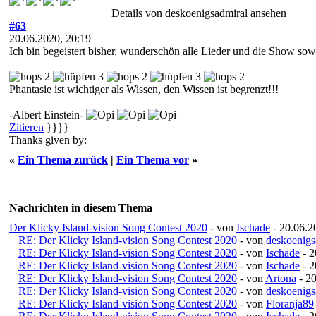
Details von deskoenigsadmiral ansehen
#63
20.06.2020, 20:19
Ich bin begeistert bisher, wunderschön alle Lieder und die Show sowi
Phantasie ist wichtiger als Wissen, den Wissen ist begrenzt!!!
-Albert Einstein-
Zitieren
}}}}
Thanks given by:
«
Ein Thema zurück
|
Ein Thema vor
»
Nachrichten in diesem Thema
Der Klicky Island-vision Song Contest 2020
- von
Ischade
- 20.06.2
RE: Der Klicky Island-vision Song Contest 2020
- von
deskoenigs
RE: Der Klicky Island-vision Song Contest 2020
- von
Ischade
- 2
RE: Der Klicky Island-vision Song Contest 2020
- von
Ischade
- 2
RE: Der Klicky Island-vision Song Contest 2020
- von
Artona
- 20
RE: Der Klicky Island-vision Song Contest 2020
- von
deskoenigs
RE: Der Klicky Island-vision Song Contest 2020
- von
Floranja89