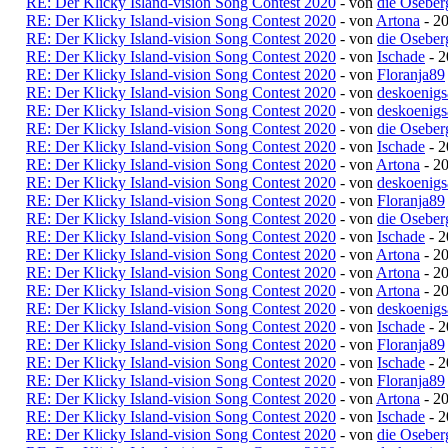
RE: Der Klicky Island-vision Song Contest 2020
- von
die Oseber
RE: Der Klicky Island-vision Song Contest 2020
- von
Artona
- 20
RE: Der Klicky Island-vision Song Contest 2020
- von
die Oseber
RE: Der Klicky Island-vision Song Contest 2020
- von
Ischade
- 2
RE: Der Klicky Island-vision Song Contest 2020
- von
Floranja89
RE: Der Klicky Island-vision Song Contest 2020
- von
deskoenigs
RE: Der Klicky Island-vision Song Contest 2020
- von
deskoenigs
RE: Der Klicky Island-vision Song Contest 2020
- von
die Oseber
RE: Der Klicky Island-vision Song Contest 2020
- von
Ischade
- 2
RE: Der Klicky Island-vision Song Contest 2020
- von
Artona
- 20
RE: Der Klicky Island-vision Song Contest 2020
- von
deskoenigs
RE: Der Klicky Island-vision Song Contest 2020
- von
Floranja89
RE: Der Klicky Island-vision Song Contest 2020
- von
die Oseber
RE: Der Klicky Island-vision Song Contest 2020
- von
Ischade
- 2
RE: Der Klicky Island-vision Song Contest 2020
- von
Artona
- 20
RE: Der Klicky Island-vision Song Contest 2020
- von
Artona
- 20
RE: Der Klicky Island-vision Song Contest 2020
- von
Artona
- 20
RE: Der Klicky Island-vision Song Contest 2020
- von
deskoenigs
RE: Der Klicky Island-vision Song Contest 2020
- von
Ischade
- 2
RE: Der Klicky Island-vision Song Contest 2020
- von
Floranja89
RE: Der Klicky Island-vision Song Contest 2020
- von
Ischade
- 2
RE: Der Klicky Island-vision Song Contest 2020
- von
Floranja89
RE: Der Klicky Island-vision Song Contest 2020
- von
Artona
- 20
RE: Der Klicky Island-vision Song Contest 2020
- von
Ischade
- 2
RE: Der Klicky Island-vision Song Contest 2020
- von
die Oseber