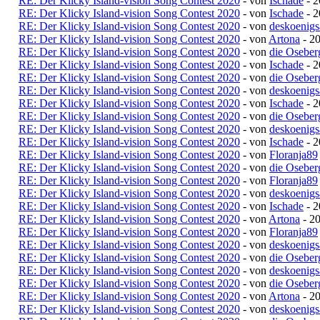
RE: Der Klicky Island-vision Song Contest 2020
- von
Ischade
- 2
RE: Der Klicky Island-vision Song Contest 2020
- von
Ischade
- 2
RE: Der Klicky Island-vision Song Contest 2020
- von
deskoenigs
RE: Der Klicky Island-vision Song Contest 2020
- von
Artona
- 20
RE: Der Klicky Island-vision Song Contest 2020
- von
die Oseber
RE: Der Klicky Island-vision Song Contest 2020
- von
Ischade
- 2
RE: Der Klicky Island-vision Song Contest 2020
- von
die Oseber
RE: Der Klicky Island-vision Song Contest 2020
- von
deskoenigs
RE: Der Klicky Island-vision Song Contest 2020
- von
Ischade
- 2
RE: Der Klicky Island-vision Song Contest 2020
- von
die Oseber
RE: Der Klicky Island-vision Song Contest 2020
- von
deskoenigs
RE: Der Klicky Island-vision Song Contest 2020
- von
Ischade
- 2
RE: Der Klicky Island-vision Song Contest 2020
- von
Floranja89
RE: Der Klicky Island-vision Song Contest 2020
- von
die Oseber
RE: Der Klicky Island-vision Song Contest 2020
- von
Floranja89
RE: Der Klicky Island-vision Song Contest 2020
- von
deskoenigs
RE: Der Klicky Island-vision Song Contest 2020
- von
Ischade
- 2
RE: Der Klicky Island-vision Song Contest 2020
- von
Artona
- 20
RE: Der Klicky Island-vision Song Contest 2020
- von
Floranja89
RE: Der Klicky Island-vision Song Contest 2020
- von
deskoenigs
RE: Der Klicky Island-vision Song Contest 2020
- von
die Oseber
RE: Der Klicky Island-vision Song Contest 2020
- von
deskoenigs
RE: Der Klicky Island-vision Song Contest 2020
- von
die Oseber
RE: Der Klicky Island-vision Song Contest 2020
- von
Artona
- 20
RE: Der Klicky Island-vision Song Contest 2020
- von
deskoenigs