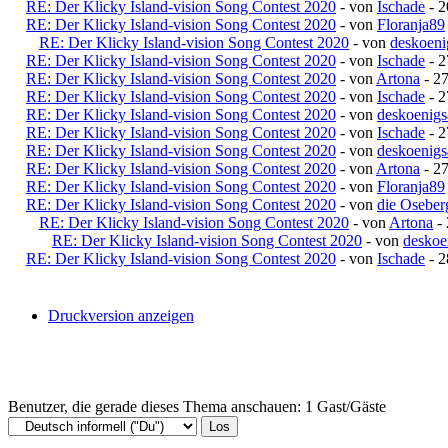
RE: Der Klicky Island-vision Song Contest 2020
- von
Ischade
- 2
RE: Der Klicky Island-vision Song Contest 2020
- von
Floranja89
RE: Der Klicky Island-vision Song Contest 2020
- von
deskoeni
RE: Der Klicky Island-vision Song Contest 2020
- von
Ischade
- 2
RE: Der Klicky Island-vision Song Contest 2020
- von
Artona
- 27
RE: Der Klicky Island-vision Song Contest 2020
- von
Ischade
- 2
RE: Der Klicky Island-vision Song Contest 2020
- von
deskoenigs
RE: Der Klicky Island-vision Song Contest 2020
- von
Ischade
- 2
RE: Der Klicky Island-vision Song Contest 2020
- von
deskoenigs
RE: Der Klicky Island-vision Song Contest 2020
- von
Artona
- 27
RE: Der Klicky Island-vision Song Contest 2020
- von
Floranja89
RE: Der Klicky Island-vision Song Contest 2020
- von
die Oseber
RE: Der Klicky Island-vision Song Contest 2020
- von
Artona
- 
RE: Der Klicky Island-vision Song Contest 2020
- von
deskoe
RE: Der Klicky Island-vision Song Contest 2020
- von
Ischade
- 2
Druckversion anzeigen
Benutzer, die gerade dieses Thema anschauen: 1 Gast/Gäste