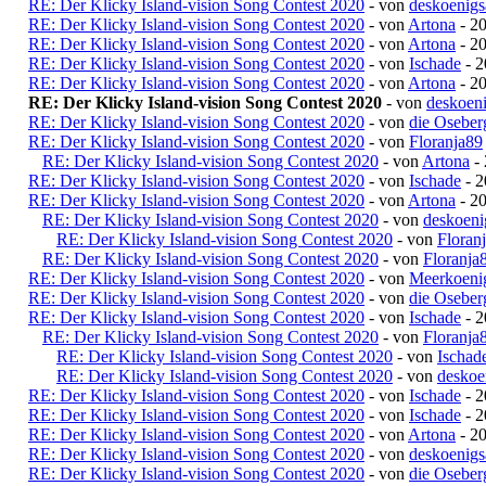
RE: Der Klicky Island-vision Song Contest 2020
- von
deskoenigs
RE: Der Klicky Island-vision Song Contest 2020
- von
Artona
- 20
RE: Der Klicky Island-vision Song Contest 2020
- von
Artona
- 20
RE: Der Klicky Island-vision Song Contest 2020
- von
Ischade
- 2
RE: Der Klicky Island-vision Song Contest 2020
- von
Artona
- 20
RE: Der Klicky Island-vision Song Contest 2020
- von
deskoen
RE: Der Klicky Island-vision Song Contest 2020
- von
die Oseber
RE: Der Klicky Island-vision Song Contest 2020
- von
Floranja89
RE: Der Klicky Island-vision Song Contest 2020
- von
Artona
- 
RE: Der Klicky Island-vision Song Contest 2020
- von
Ischade
- 2
RE: Der Klicky Island-vision Song Contest 2020
- von
Artona
- 20
RE: Der Klicky Island-vision Song Contest 2020
- von
deskoeni
RE: Der Klicky Island-vision Song Contest 2020
- von
Floran
RE: Der Klicky Island-vision Song Contest 2020
- von
Floranja
RE: Der Klicky Island-vision Song Contest 2020
- von
Meerkoeni
RE: Der Klicky Island-vision Song Contest 2020
- von
die Oseber
RE: Der Klicky Island-vision Song Contest 2020
- von
Ischade
- 2
RE: Der Klicky Island-vision Song Contest 2020
- von
Floranja
RE: Der Klicky Island-vision Song Contest 2020
- von
Ischad
RE: Der Klicky Island-vision Song Contest 2020
- von
deskoe
RE: Der Klicky Island-vision Song Contest 2020
- von
Ischade
- 2
RE: Der Klicky Island-vision Song Contest 2020
- von
Ischade
- 2
RE: Der Klicky Island-vision Song Contest 2020
- von
Artona
- 20
RE: Der Klicky Island-vision Song Contest 2020
- von
deskoenigs
RE: Der Klicky Island-vision Song Contest 2020
- von
die Oseber