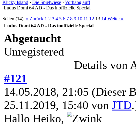
Klicky Island
›
Die Spielwiese
›
Vorhang auf!
Ludus Domi 64 AD - Das inoffizielle Special
Seiten (14):
« Zurück
1
2
3
4
5
6
7
8
9
10
11
12
13
14
Weiter »
Ludus Domi 64 AD - Das inoffizielle Special
Abgetaucht
Unregistered
Details von 
#121
14.05.2018, 21:05
(Dieser B
25.11.2019, 15:40 von
JTD
.
Hallo Heiko,