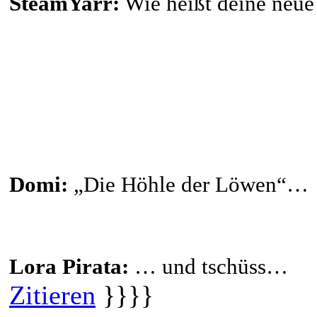
SteamYarr:
Wie heißt deine neue
Domi:
„Die Höhle der Löwen“…
Lora Pirata:
… und tschüss…
Zitieren
}}}}