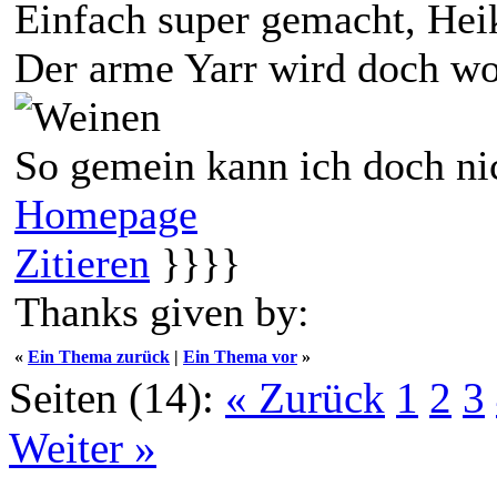
Einfach super gemacht, He
Der arme Yarr wird doch woh
So gemein kann ich doch ni
Homepage
Zitieren
}}}}
Thanks given by:
«
Ein Thema zurück
|
Ein Thema vor
»
Seiten (14):
« Zurück
1
2
3
Weiter »